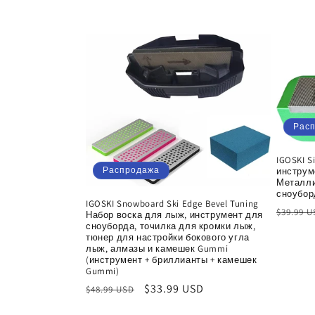
Рас
IGOSKI S
Распродажа
инструм
Металли
сноубор
IGOSKI Snowboard Ski Edge Bevel Tuning
Обычн
$39.99 
Набор воска для лыж, инструмент для
сноуборда, точилка для кромки лыж,
цена
тюнер для настройки бокового угла
лыж, алмазы и камешек Gummi
(инструмент + бриллианты + камешек
Gummi)
Обычная
Цена
$33.99 USD
$48.99 USD
цена
со