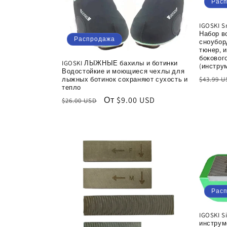
Рас
IGOSKI S
Набор в
Распродажа
сноубор
тюнер, 
боковог
IGOSKI ЛЫЖНЫЕ бахилы и ботинки
(инстру
Водостойкие и моющиеся чехлы для
Обычн
лыжных ботинок сохраняют сухость и
$43.99 
тепло
цена
Обычная
Цена
От $9.00 USD
$26.00 USD
цена
со
скидкой
Рас
IGOSKI S
инструм