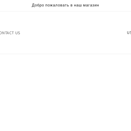
Добро пожаловать в наш магазин
С
ONTACT US
т
р
а
н
а
/
р
е
г
и
о