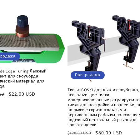
скидкой
продажа
ide Edge Tuning Лыжный
Распродажа
ент для сноуборда
ческий материал для
да
Тиски IGOSKI для лыж и сноуборда,
ая
Цена
$22.00 USD
USD
нескользящие тиски,
модернизированные регулируемые
со
тиски для настройки и нанесения в
скидкой
на лыжи с горизонтальным и
вертикальным рабочим положение
надежный центральный рычаг для
захвата доски
Обычная
Цена
$80.00 USD
$128.00 USD