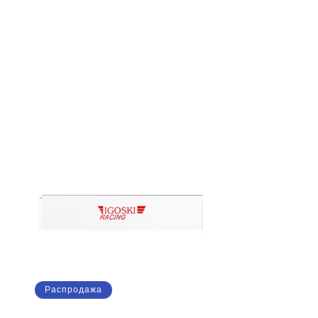
цена
со
скидкой
Распродажа