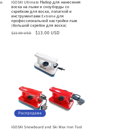
ss
IGOSKI Ultimate Набор для нанесения
воска на лыжи и сноуборды со
скребком для воска, лопаткой и
инструментами Extreme для
профессиональной настройки лыж
(большой скребок для воска)
Обычная
Цена
$13.00 USD
$22.00 USD
цена
со
скидкой
Распродажа
IGOSKI Snowboard and Ski Wax Iron Tool