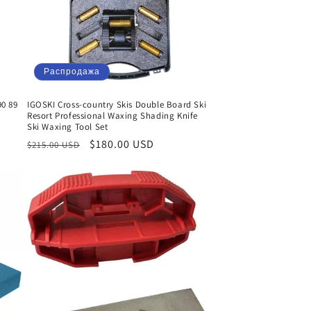
Распродажа
90 89
IGOSKI Cross-country Skis Double Board Ski
Resort Professional Waxing Shading Knife
Ski Waxing Tool Set
Обычная
Цена
$180.00 USD
$215.00 USD
цена
со
скидкой