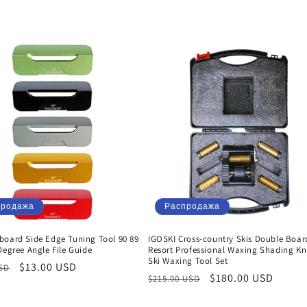
продажа
Распродажа
board Side Edge Tuning Tool 90 89
IGOSKI Cross-country Skis Double Boar
Degree Angle File Guide
Resort Professional Waxing Shading Kn
Ski Waxing Tool Set
ая
Цена
$13.00 USD
USD
Обычная
Цена
$180.00 USD
$215.00 USD
со
цена
со
скидкой