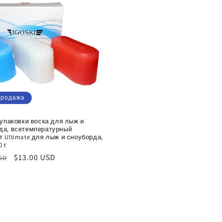
н
продажа
 упаковки воска для лыж и
да, всетемпературный
т Ultimate для лыж и сноуборда,
0 г
ая
Цена
$13.00 USD
USD
со
скидкой