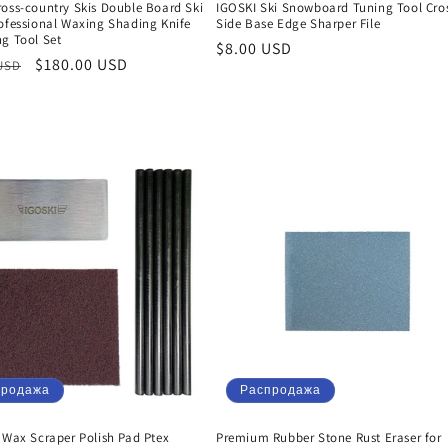
ross-country Skis Double Board Ski
IGOSKI Ski Snowboard Tuning Tool Cro
rofessional Waxing Shading Knife
Side Base Edge Sharper File
ng Tool Set
Обычная
$8.00 USD
ая
Цена
$180.00 USD
 USD
цена
со
скидкой
продажа
Распродажа
 Wax Scraper Polish Pad Ptex
Premium Rubber Stone Rust Eraser for