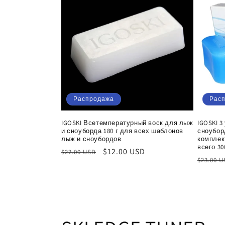
к
ц
и
я
Распродажа
Рас
:
IGOSKI Всетемпературный воск для лыж
IGOSKI 3
и сноуборда 180 г для всех шаблонов
сноубор
лыж и сноубордов
комплек
всего 30
Обычная
Цена
$12.00 USD
$22.00 USD
Обычн
$23.00 
цена
со
цена
скидкой