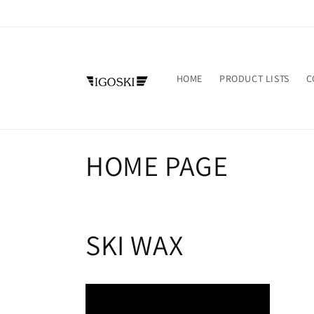
Перейти
к
контенту
HOME
PRODUCT LISTS
C
К
HOME PAGE
о
л
SKI WAX
л
е