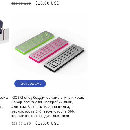
Обычная
Цена
$16.00 USD
$28.00 USD
цена
со
скидкой
Распродажа
оска
IGOSKI сноубордический лыжный край,
набор воска для настройки лыж,
м,
алмазы, 3 шт., алмазная пилка,
зернистость 240, зернистость 500,
зернистость 1000 для лыжника
Обычная
Цена
$18.00 USD
$28.00 USD