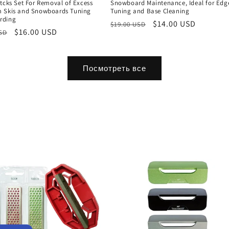
tcks Set For Removal of Excess
Snowboard Maintenance, Ideal for Edg
 Skis and Snowboards Tuning
Tuning and Base Cleaning
rding
Обычная
Цена
$14.00 USD
$19.00 USD
ая
Цена
$16.00 USD
USD
цена
со
со
скидкой
скидкой
Посмотреть все