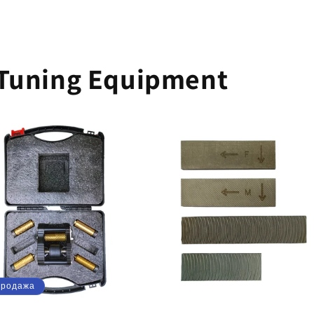
цена
со
скидкой
Tuning Equipment
продажа