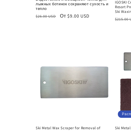
IGOSKI C
лыжных ботинок сохраняют сухость и
Resort P
тепло
Ski Waxi
Обычная
Цена
От $9.00 USD
$26.00 USD
Обычн
$215.00
цена
со
цена
скидкой
Рас
Ski Metal Wax Scraper for Removal of
Ski Metal