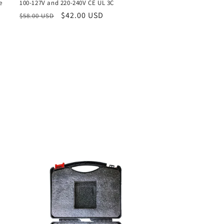
e
100-127V and 220-240V CE UL 3C
Обычная
Цена
$42.00 USD
$58.00 USD
цена
со
скидкой