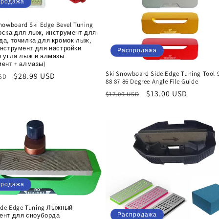
продажа
nowboard Ski Edge Bevel Tuning
оска для лыж, инструмент для
да, точилка для кромок лыж,
инструмент для настройки
Распродажа
о угла лыж и алмазы
мент + алмазы)
Ski Snowboard Side Edge Tuning Tool 
ая
Цена
$28.99 USD
USD
88 87 86 Degree Angle File Guide
со
Обычная
Цена
$13.00 USD
$17.00 USD
скидкой
цена
со
скидкой
продажа
ide Edge Tuning Лыжный
Распродажа
ент для сноуборда