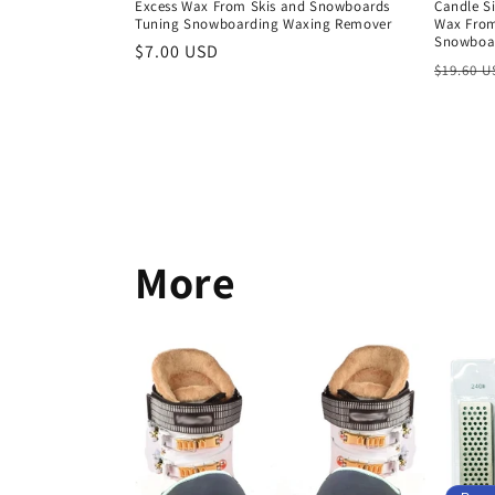
Excess Wax From Skis and Snowboards
Candle Si
Tuning Snowboarding Waxing Remover
Wax From
Snowboa
Обычная
$7.00 USD
Обычн
$19.60 
цена
цена
More