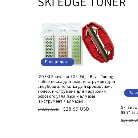
SKI EDGE TUNER
Распродажа
IGOSKI Snowboard Ski Edge Bevel Tuning
Набор воска для лыж, инструмент для
сноуборда, точилка для кромок лыж,
тюнер, инструмент для настройки
Рас
бокового угла лыж и алмазы
(инструмент + алмазы)
Ski Snow
Обычная
Цена
$28.99 USD
$43.99 USD
88 87 86 
цена
со
Обычн
$17.00 
скидкой
цена