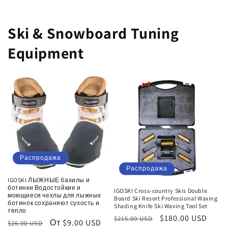
скидкой
Ski & Snowboard Tuning
Equipment
Распродажа
Распродажа
IGOSKI ЛЫЖНЫЕ бахилы и
ботинки Водостойкие и
IGOSKI Cross-country Skis Double
моющиеся чехлы для лыжных
Board Ski Resort Professional Waxing
ботинок сохраняют сухость и
Shading Knife Ski Waxing Tool Set
тепло
Обычная
Цена
$180.00 USD
$215.00 USD
Обычная
Цена
От $9.00 USD
$26.00 USD