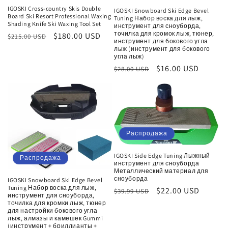
IGOSKI Cross-country Skis Double
IGOSKI Snowboard Ski Edge Bevel
Board Ski Resort Professional Waxing
Tuning Набор воска для лыж,
Shading Knife Ski Waxing Tool Set
инструмент для сноуборда,
точилка для кромок лыж, тюнер,
Обычная
Цена
$180.00 USD
$215.00 USD
инструмент для бокового угла
цена
со
лыж (инструмент для бокового
угла лыж)
скидкой
Обычная
Цена
$16.00 USD
$28.00 USD
цена
со
скидкой
Распродажа
IGOSKI Side Edge Tuning Лыжный
Распродажа
инструмент для сноуборда
Металлический материал для
сноуборда
IGOSKI Snowboard Ski Edge Bevel
Tuning Набор воска для лыж,
Обычная
Цена
$22.00 USD
$39.99 USD
инструмент для сноуборда,
цена
со
точилка для кромки лыж, тюнер
для настройки бокового угла
скидкой
лыж, алмазы и камешек Gummi
(инструмент + бриллианты +