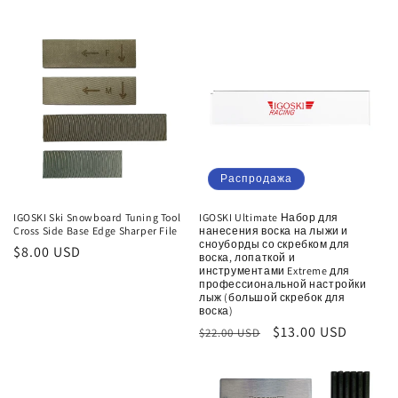
цена
со
цена
со
скидкой
скидкой
Распродажа
IGOSKI Ski Snowboard Tuning Tool
IGOSKI Ultimate Набор для
Cross Side Base Edge Sharper File
нанесения воска на лыжи и
сноуборды со скребком для
Обычная
$8.00 USD
воска, лопаткой и
цена
инструментами Extreme для
профессиональной настройки
лыж (большой скребок для
воска)
Обычная
Цена
$13.00 USD
$22.00 USD
цена
со
скидкой