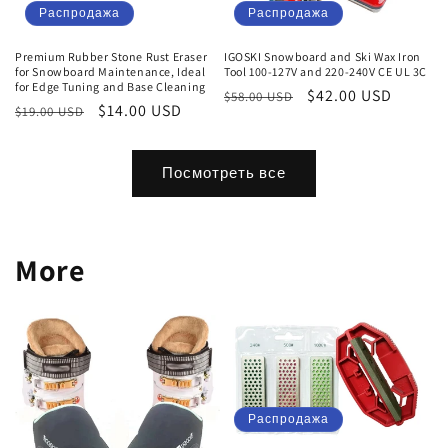
Распродажа
Распродажа
Premium Rubber Stone Rust Eraser
IGOSKI Snowboard and Ski Wax Iron
for Snowboard Maintenance, Ideal
Tool 100-127V and 220-240V CE UL 3C
for Edge Tuning and Base Cleaning
Обычная
Цена
$42.00 USD
$58.00 USD
Обычная
Цена
$14.00 USD
$19.00 USD
цена
со
цена
со
скидкой
скидкой
Посмотреть все
More
Распродажа