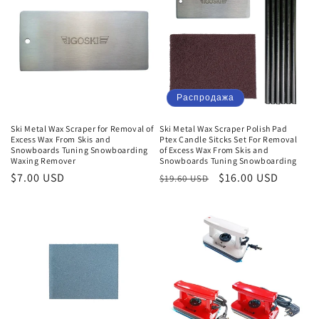
Распродажа
Ski Metal Wax Scraper for Removal of
Ski Metal Wax Scraper Polish Pad
Excess Wax From Skis and
Ptex Candle Sitcks Set For Removal
Snowboards Tuning Snowboarding
of Excess Wax From Skis and
Waxing Remover
Snowboards Tuning Snowboarding
Обычная
$7.00 USD
Обычная
Цена
$16.00 USD
$19.60 USD
цена
цена
со
скидкой