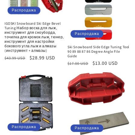
Распродажа
IGOSKI Snowboard Ski Edge Bevel
Tuning Набор воска для лыж,
инструмент для сноуборда,
Распродажа
точилка для кромок лыж, тюнер,
инструмент для настройки
бокового угла лыж и алмазы
Ski Snowboard Side Edge Tuning Tool
(инструмент + алмазы)
90 89 88 87 86 Degree Angle File
Guide
Обычная
Цена
$28.99 USD
$43.99 USD
Обычная
Цена
$13.00 USD
$17.00 USD
цена
со
цена
со
скидкой
скидкой
Распродажа
Распродажа