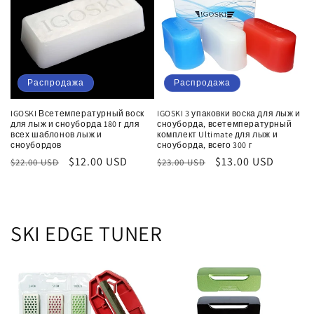
и
я
:
Распродажа
Распродажа
IGOSKI Всетемпературный воск
IGOSKI 3 упаковки воска для лыж и
для лыж и сноуборда 180 г для
сноуборда, всетемпературный
всех шаблонов лыж и
комплект Ultimate для лыж и
сноубордов
сноуборда, всего 300 г
Обычная
Цена
$12.00 USD
Обычная
Цена
$13.00 USD
$22.00 USD
$23.00 USD
цена
со
цена
со
скидкой
скидкой
SKI EDGE TUNER