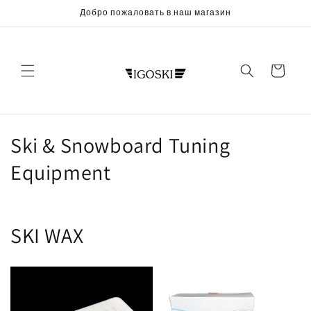
Перейти
Добро пожаловать в наш магазин
к
контенту
Корзина
К
Ski & Snowboard Tuning
о
Equipment
л
л
SKI WAX
е
к
ц