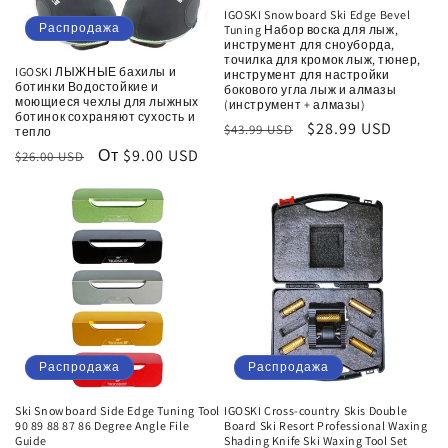
IGOSKI Snowboard Ski Edge Bevel
Распродажа
Tuning Набор воска для лыж,
инструмент для сноуборда,
точилка для кромок лыж, тюнер,
IGOSKI ЛЫЖНЫЕ бахилы и
инструмент для настройки
ботинки Водостойкие и
бокового угла лыж и алмазы
моющиеся чехлы для лыжных
(инструмент + алмазы)
ботинок сохраняют сухость и
Обычная
Цена
$28.99 USD
$43.99 USD
тепло
цена
со
Обычная
Цена
От $9.00 USD
$26.00 USD
скидкой
цена
со
скидкой
Распродажа
Распродажа
Ski Snowboard Side Edge Tuning Tool
IGOSKI Cross-country Skis Double
90 89 88 87 86 Degree Angle File
Board Ski Resort Professional Waxing
Guide
Shading Knife Ski Waxing Tool Set