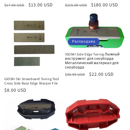
Обычная
Цена
$13.00 USD
Обычная
Цена
$180.00 USD
$17.00 USD
$215.00 USD
цена
со
цена
со
скидкой
скидкой
Распродажа
IGOSKI Side Edge Tuning Лыжный
инструмент для сноуборда
Металлический материал для
сноуборда
Обычная
Цена
$22.00 USD
$39.99 USD
IGOSKI Ski Snowboard Tuning Tool
цена
со
Cross Side Base Edge Sharper File
скидкой
Обычная
$8.00 USD
цена