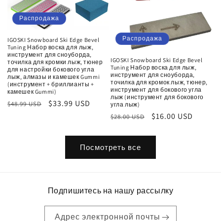
Распродажа
Распродажа
IGOSKI Snowboard Ski Edge Bevel
Tuning Набор воска для лыж,
инструмент для сноуборда,
IGOSKI Snowboard Ski Edge Bevel
точилка для кромки лыж, тюнер
Tuning Набор воска для лыж,
для настройки бокового угла
инструмент для сноуборда,
лыж, алмазы и камешек Gummi
точилка для кромок лыж, тюнер,
(инструмент + бриллианты +
инструмент для бокового угла
камешек Gummi)
лыж (инструмент для бокового
Обычная
Цена
$33.99 USD
$48.99 USD
угла лыж)
цена
со
Обычная
Цена
$16.00 USD
$28.00 USD
скидкой
цена
со
скидкой
Посмотреть все
Подпишитесь на нашу рассылку
Адрес электронной почты