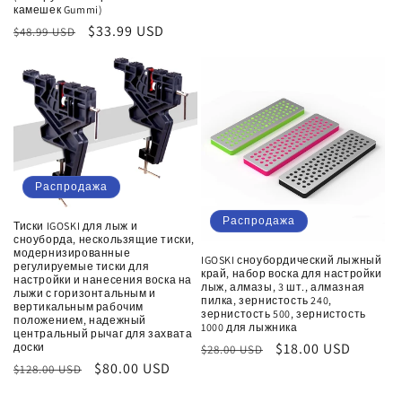
камешек Gummi)
Обычная
Цена
$33.99 USD
$48.99 USD
цена
со
скидкой
Распродажа
Распродажа
Тиски IGOSKI для лыж и
сноуборда, нескользящие тиски,
модернизированные
IGOSKI сноубордический лыжный
регулируемые тиски для
край, набор воска для настройки
настройки и нанесения воска на
лыж, алмазы, 3 шт., алмазная
лыжи с горизонтальным и
пилка, зернистость 240,
вертикальным рабочим
зернистость 500, зернистость
положением, надежный
1000 для лыжника
центральный рычаг для захвата
Обычная
Цена
$18.00 USD
доски
$28.00 USD
Обычная
Цена
$80.00 USD
цена
со
$128.00 USD
цена
со
скидкой